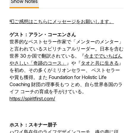
Show Notes
📮ご感想はこちらにメッセージをお願いします。
ゲスト：アラン・コーエンさん
世界的なベストセラー作家で「メンターのメンター」
と言われているスピリチュアルリーダー。日本を含む
世界 30 か国で翻訳されている。『
今まででいちばん
やさしい「奇跡のコース」
』や『
タオと共に生きる
』
を初め、その多くがミリオンセラー、 ベストセラー
や賞も獲得。また Foundation for Holistic Life
Coaching 財団の理事長もつ とめ、自ら世界各国のラ
イフ コーチの育成を手がけている。
https://spiritfirst.com/
ホスト：スキナー朋子
ハワイ島在住のライフデザインコーチ。魂の声に従